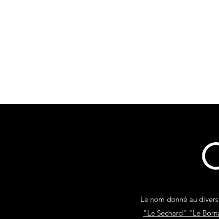
La Forge du Morget
sponibles
Visitez la forge
Médias
Sites am
Cours d'initiation
Couteaux fixes
Co
C
Le nom donné au divers 
"Le Sechard" "Le Bor