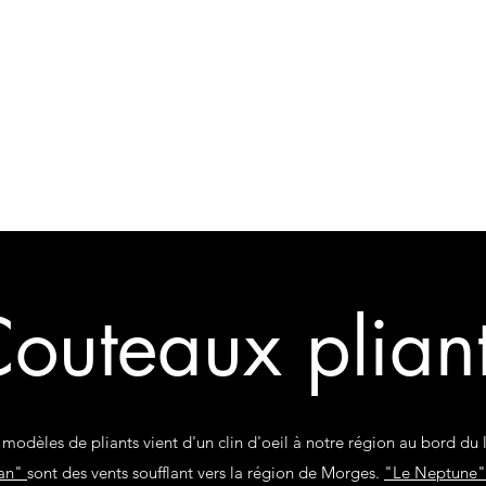
is
uteaux pliants
Couteaux de cuisine
Langsax et Scramasax
Réal
outeaux plian
modèles de pliants vient d'un clin d'oeil à notre région au bord du
nan"
sont des vents soufflant vers la région de Morges.
"Le Neptune"