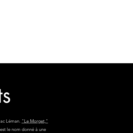
isations diverses
Contact
ts
 lac Léman.
"Le Morget,"
est le nom donné à une